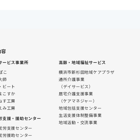
内容
サービス事業所
高齢・地域福祉サービス
ぽこ
横浜市新杉田地域ケアプラザ
大師
通所介護事業
・ビート
（デイサービス）
よこすか
居宅介護支援事業
ねす工房
（ケアマネジャー）
えみ工房
地域包括支援センター
生活支援体制整備事業
労支援・援助センター
地域活動・交流事業
就労支援センター
就労援助センター