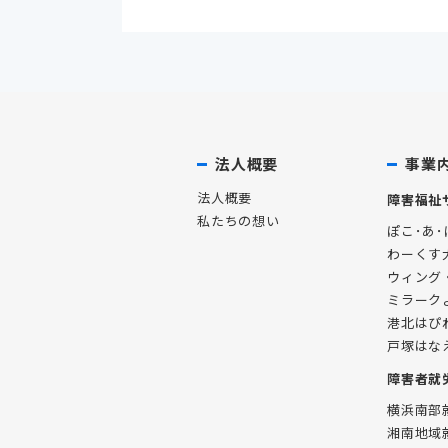
法人概要
事業
法人概要
障害福祉
私たちの想い
ぽこ･あ･
わーくす
ウィング
ミラーク
港北はぴ
戸塚はな
障害者就
横浜南部
湘南地域